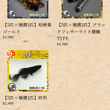
【5匹＋補償1匹】桔梗菊
【5匹＋補償1匹】ブラッ
ゴールド
クフェザーライト龍鱗
¥3,980
TYPE
¥4,980
【5匹＋補償1匹】吽形
¥2,400