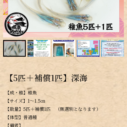
【5匹＋補償1匹】深海
【成・稚】稚魚
【サイズ】1～1.5㎝
【数量】5匹＋補償1匹 （無選別となります）
【体型】普通種
【備考】