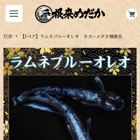
TOP
【1ペア】ラムネブルーオレオ カズーメダカ様直系