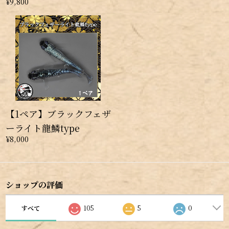
¥9,800
【1ペア】ブラックフェザ
ーライト龍鱗type
¥8,000
ショップの評価
すべて
105
5
0