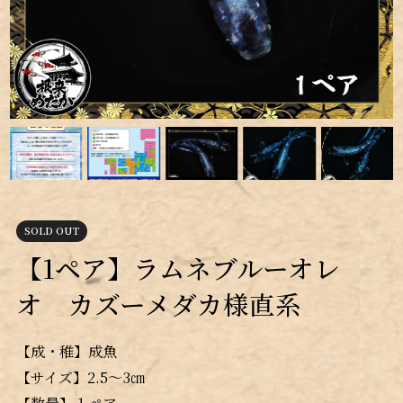
SOLD OUT
【1ペア】ラムネブルーオレ
オ カズーメダカ様直系
【成・稚】成魚
【サイズ】2.5～3㎝