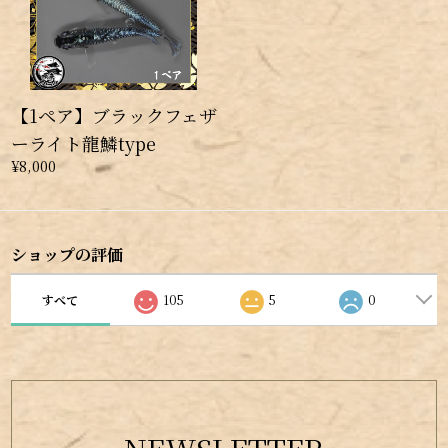
【1ペア】ブラックフェザ
ーライト龍鱗type
¥8,000
ショップの評価
すべて
105
5
0