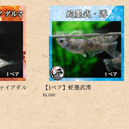
ァイアダル
【1ペア】蛇墨武澪
¥6,000