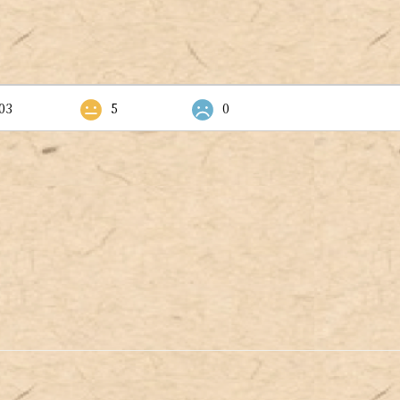
03
5
0