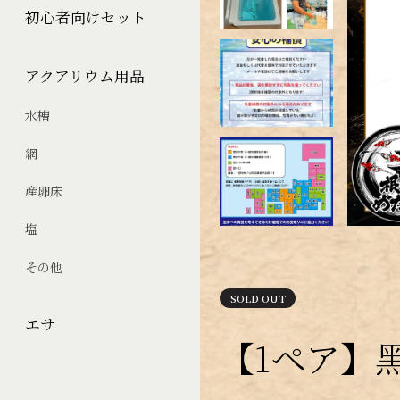
初心者向けセット
アクアリウム用品
水槽
網
産卵床
塩
その他
SOLD OUT
エサ
【1ペア】