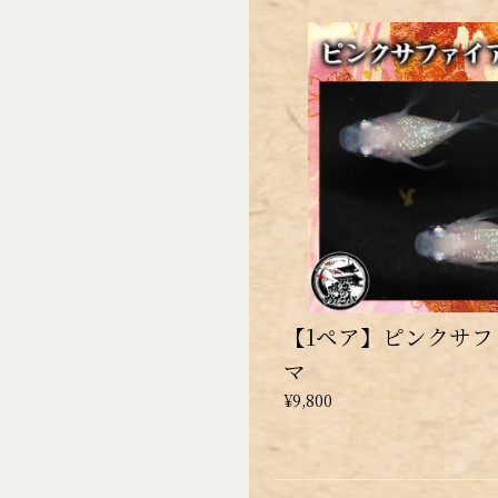
【1ペア】ピンクサフ
マ
¥9,800